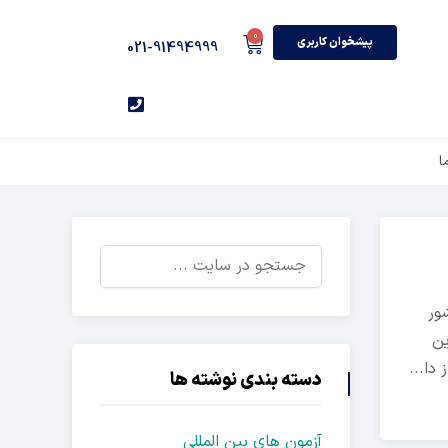
0
پیشخوان کاربری
021-91494999
ا
ور
ین
دا...
دسته بندی نوشته ها
آزمون های بین المللی